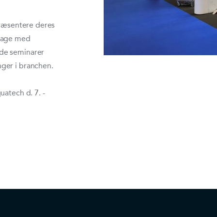
præsentere deres
 dage med
de seminarer
ger i branchen.
uatech d. 7. -