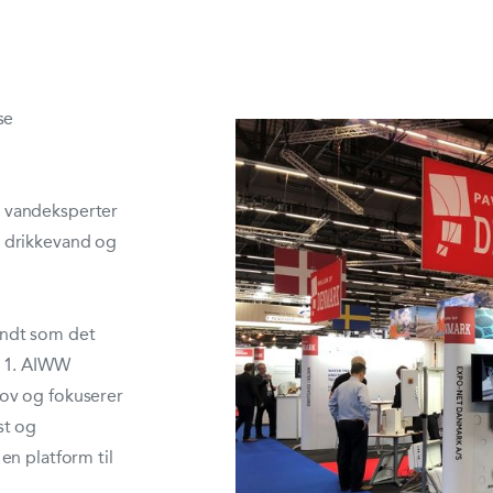
se
 vandeksperter
 drikkevand og
endt som det
011. AIWW
ov og fokuserer
st og
en platform til