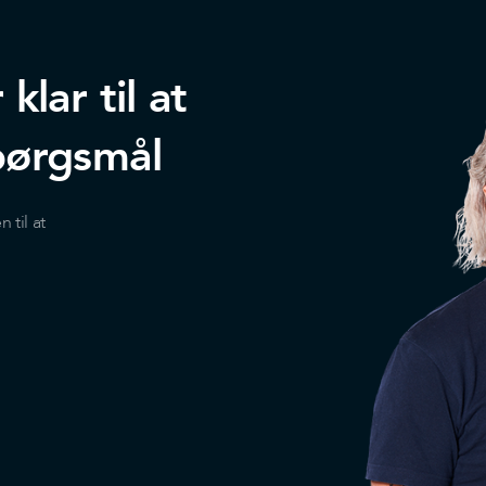
lar til at
pørgsmål
til at