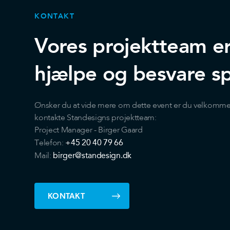
KONTAKT
Vores projektteam er k
hjælpe og besvare s
Ønsker du at vide mere om dette event er du velkommen 
kontakte Standesigns projektteam:
Project Manager - Birger Gaard
+45 20 40 79 66
Telefon:
birger@standesign.dk
Mail:
KONTAKT