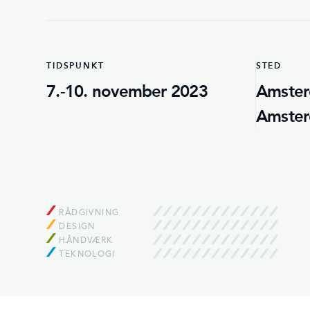
TIDSPUNKT
STED
7.-10. november 2023
Amster
Amster
RÅDGIVNING
DESIGN
HÅNDVÆRK
TEKNOLOGI