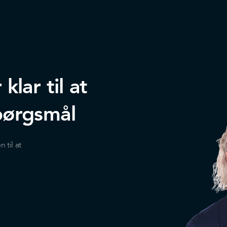
lar til at
pørgsmål
til at