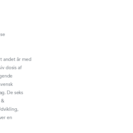
 se
t andet år med
iv dosis af
øgende
svensk
ag. De seks
r &
dvikling,
ver en