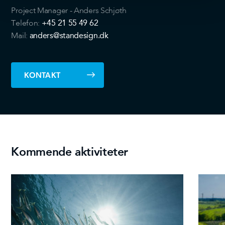
din brug af vores hjemmeside med vores partnere inden
Project Manager - Anders Schjøth
for sociale medier, annonceringspartnere og
+45 21 55 49 62
Telefon:
analysepartnere. Vores partnere kan kombinere disse
anders@standesign.dk
Mail:
data med andre oplysninger, du har givet dem, eller som
de har indsamlet fra din brug af deres tjenester.
KONTAKT
Kommende aktiviteter