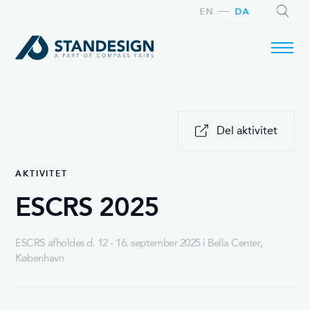
EN
DA
SØG
Del aktivitet
AKTIVITET
ESCRS 2025
ESCRS afholdes d. 12 - 16. september 2025 i Bella Center,
København