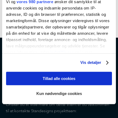
Vi og
vores 980 partnere
ønsker dit samtykke til at
anvende cookies og indsamle persondata om IP-
adresse, ID og din browser til præferencer, statistik og
marketingformål. Disse oplysninger videregives til vores
samarbejdspartnere, der opbevarer og tilgår oplysninger
på din enhed for at vise dig målrettede annoncer, levere
tilpasset indhold, foretage annonce- og indholdsmåling,
lave målgruppeundersøgelser og udvikle tjenester. Se
mere information under
indstillinger
og i vores
persondatapolitik. Du kan altid trække dit samtykke
Vis detaljer
tilbage eller ændre indstillinger fra vores
KONTAKT
"Cookiedeklaration", eller ved at trykke på "Privacy
trigger" ikonet.
Tillad alle cookies
Vores projektteam er klar til at
hjælpe og besvare spørgsmål
Dine valg anvendes på hele websitet.
Kun nødvendige cookies
Vi bruger cookies til at tilpasse vores indhold og
Ønsker du at vide mere om dette event er du velkommen
annoncer, til at vise dig funktioner til sociale medier og til
til at kontakte Standesigns projektteam:
at analysere vores trafik. Vi deler også oplysninger om