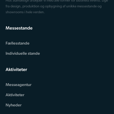
Hos Standesign arbejder vi med alle former for business events. Lige
fra design, produktion og opbygning af unikke messestande og
showrooms i hele verden.
Messestande
Fællesstande
Individuelle stande
Aktiviteter
Messeagentur
Aktiviteter
Nyheder