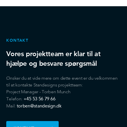
KONTAKT
Vores projektteam er klar til at
hjælpe og besvare spørgsmål
Ønsker du at vide mere om dette event er du velkommen
til at kontakte Standesigns projektteam:
Project Manager - Torben Munch
+45 53 56 79 66
Telefon:
torben@standesign.dk
Mail: