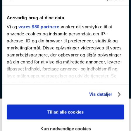
spørgsmål. Du kan desuden
læse mere om eventet ved at
Ansvarlig brug af dine data
besøge det officielle event
Vi og
vores 980 partnere
ønsker dit samtykke til at
website:
anvende cookies og indsamle persondata om IP-
adresse, ID og din browser til præferencer, statistik og
marketingformål. Disse oplysninger videregives til vores
Kontakt os
Event website
samarbejdspartnere, der opbevarer og tilgår oplysninger
på din enhed for at vise dig målrettede annoncer, levere
tilpasset indhold, foretage annonce- og indholdsmåling,
lave målgruppeundersøgelser og udvikle tjenester. Se
mere information under
indstillinger
og i vores
persondatapolitik. Du kan altid trække dit samtykke
Vis detaljer
tilbage eller ændre indstillinger fra vores
"Cookiedeklaration", eller ved at trykke på "Privacy
trigger" ikonet.
Tillad alle cookies
Kommende aktiviteter
Dine valg anvendes på hele websitet.
Kun nødvendige cookies