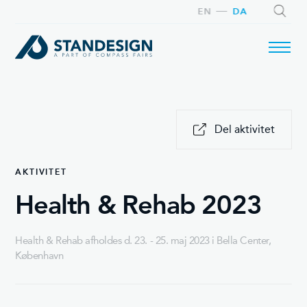
EN
DA
SØG
Del aktivitet
AKTIVITET
Health & Rehab 2023
Health & Rehab afholdes d. 23. - 25. maj 2023 i Bella Center,
København