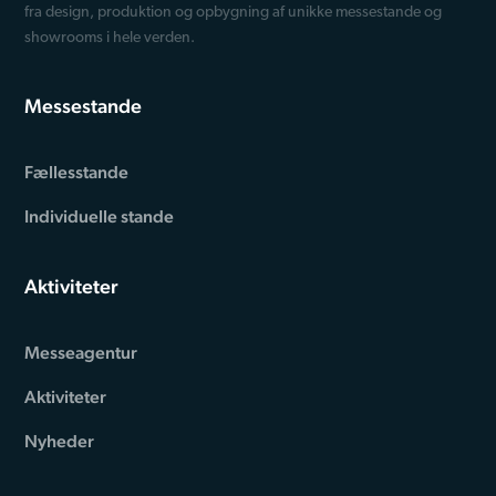
fra design, produktion og opbygning af unikke messestande og
showrooms i hele verden.
Messestande
Fællesstande
Individuelle stande
Aktiviteter
Messeagentur
Aktiviteter
Nyheder