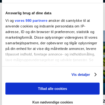
Ansvarlig brug af dine data
Kommende aktiviteter
Vi og
vores 980 partnere
ønsker dit samtykke til at
anvende cookies og indsamle persondata om IP-
adresse, ID og din browser til præferencer, statistik og
marketingformål. Disse oplysninger videregives til vores
samarbejdspartnere, der opbevarer og tilgår oplysninger
på din enhed for at vise dig målrettede annoncer, levere
tilpasset indhold, foretage annonce- og indholdsmåling,
lave målgruppeundersøgelser og udvikle tjenester. Se
mere information under
indstillinger
og i vores
persondatapolitik. Du kan altid trække dit samtykke
Vis detaljer
tilbage eller ændre indstillinger fra vores
"Cookiedeklaration", eller ved at trykke på "Privacy
trigger" ikonet.
Tillad alle cookies
Dine valg anvendes på hele websitet.
Nor-Fishing 2026
ONS 
Kun nødvendige cookies