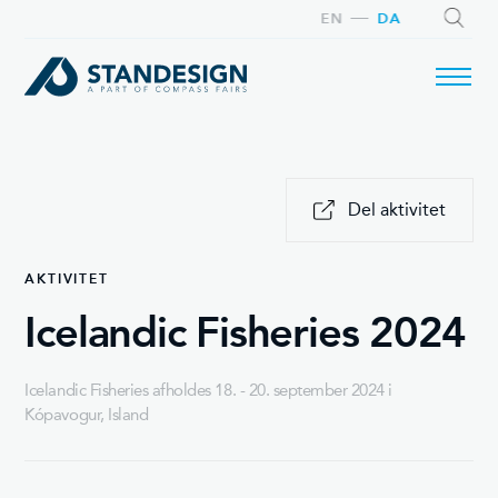
EN
DA
SØG
Del aktivitet
AKTIVITET
Icelandic Fisheries 2024
Icelandic Fisheries afholdes 18. - 20. september 2024 i
Kópavogur, Island