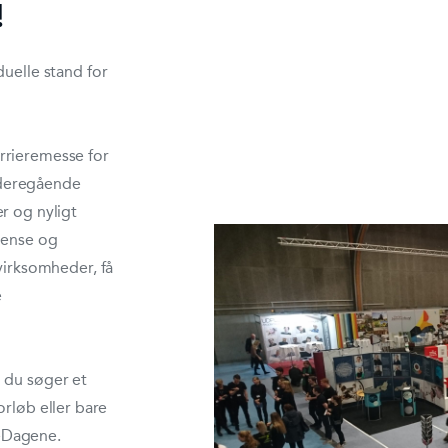
!
duelle stand for
rrieremesse for
videregående
r og nyligt
dense og
irksomheder, få
e
 du søger et
orløb eller bare
reDagene.