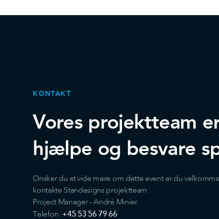
KONTAKT
Vores projektteam er k
hjælpe og besvare s
Ønsker du at vide mere om dette event er du velkommen 
kontakte Standesigns projektteam:
Project Manager - André Minier
+45 53 56 79 66
Telefon: