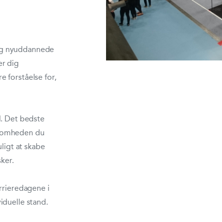
og nyuddannede
er dig
 forståelse for,
l. Det bedste
ksomheden du
uligt at skabe
ker.
rrieredagene i
iduelle stand.