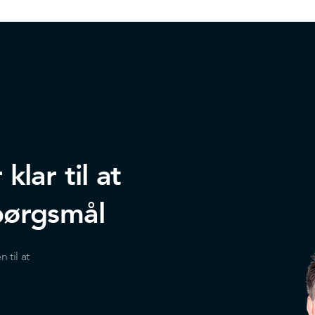
lar til at
pørgsmål
til at