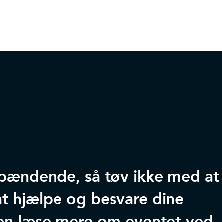
 spændende, så tøv ikke med at
l at hjælpe og besvare dine
en læse mere om eventet ved