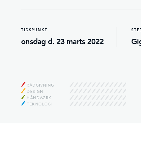
TIDSPUNKT
STE
onsdag d. 23 marts 2022
Gi
RÅDGIVNING
DESIGN
HÅNDVÆRK
TEKNOLOGI