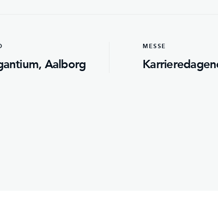
D
MESSE
gantium, Aalborg
Karrieredagen