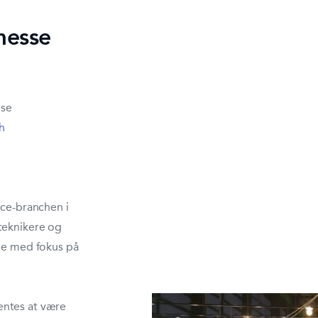
messe
 se
h
nce-branchen i
teknikere og
age med fokus på
entes at være