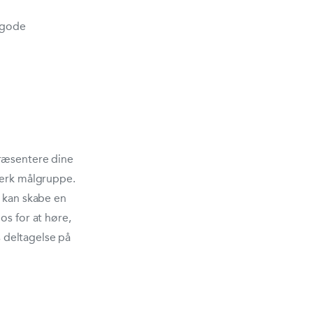
 gode
præsentere dine
tærk målgruppe.
u kan skabe en
os for at høre,
s deltagelse på