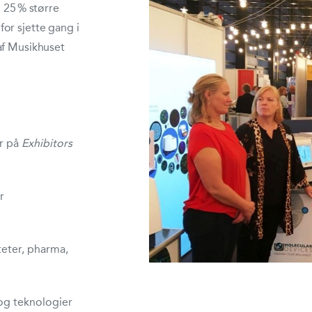
n 25 % større
or sjette gang i
af Musikhuset
er på
Exhibitors
r
teter, pharma,
 og teknologier