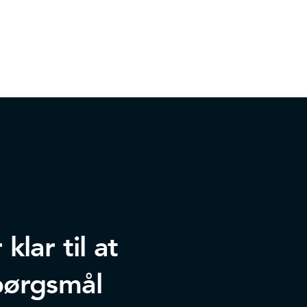
lar til at
pørgsmål