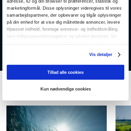
adresse, ID og din browser til præferencer, statistik og
website:
marketingformål. Disse oplysninger videregives til vores
samarbejdspartnere, der opbevarer og tilgår oplysninger
på din enhed for at vise dig målrettede annoncer, levere
Kontakt os
Læs mere
Event website
tilpasset indhold, foretage annonce- og indholdsmåling,
lave målgruppeundersøgelser og udvikle tjenester. Se
mere information under
indstillinger
og i vores
persondatapolitik. Du kan altid trække dit samtykke
Vis detaljer
tilbage eller ændre indstillinger fra vores
"Cookiedeklaration", eller ved at trykke på "Privacy
trigger" ikonet.
Tillad alle cookies
Dine valg anvendes på hele websitet.
Kun nødvendige cookies
Kommende aktiviteter
Vi bruger cookies til at tilpasse vores indhold og
annoncer, til at vise dig funktioner til sociale medier og til
at analysere vores trafik. Vi deler også oplysninger om
din brug af vores hjemmeside med vores partnere inden
for sociale medier, annonceringspartnere og