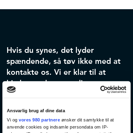
Hvis du synes, det lyder
spændende, så tøv ikke med at
kontakte os. Vi er klar til at
hjælpe og besvare dine
spørgsmål. Du kan desuden
læse mere om eventet på
Ansvarlig brug af dine data
arrangørens hjemmeside eller
Vi og
vores 980 partnere
ønsker dit samtykke til at
ved at besøge det officielle
anvende cookies og indsamle persondata om IP-