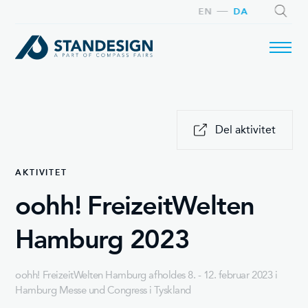
EN
DA
SØG
Del aktivitet
AKTIVITET
oohh! FreizeitWelten
Hamburg 2023
oohh! FreizeitWelten Hamburg afholdes 8. - 12. februar 2023 i
Hamburg Messe und Congress i Tyskland