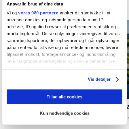
Ansvarlig brug af dine data
Kommende aktiviteter
Vi og
vores 980 partnere
ønsker dit samtykke til at
anvende cookies og indsamle persondata om IP-
adresse, ID og din browser til præferencer, statistik og
marketingformål. Disse oplysninger videregives til vores
samarbejdspartnere, der opbevarer og tilgår oplysninger
på din enhed for at vise dig målrettede annoncer, levere
tilpasset indhold, foretage annonce- og indholdsmåling,
lave målgruppeundersøgelser og udvikle tjenester. Se
mere information under
indstillinger
og i vores
persondatapolitik. Du kan altid trække dit samtykke
Vis detaljer
tilbage eller ændre indstillinger fra vores
"Cookiedeklaration", eller ved at trykke på "Privacy
trigger" ikonet.
Tillad alle cookies
Nor-Fishing 2026
ONS 
Dine valg anvendes på hele websitet.
Kun nødvendige cookies
Trondheim - 18.-20. august 2026
Stavang
Vi bruger cookies til at tilpasse vores indhold og