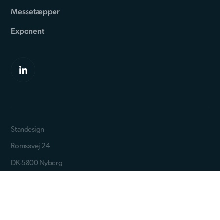
Messetæpper
Exponent
Standesign
Romsøvej 24
DK-5800 Nyborg
Telefon: +45 44 84 66 99
CVR: 29515824
Faktura sendes til: invoice@standesign.dk