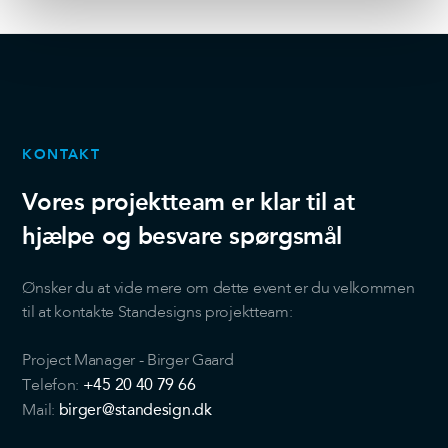
annoncer, til at vise dig funktioner til sociale medier og til
at analysere vores trafik. Vi deler også oplysninger om
din brug af vores hjemmeside med vores partnere inden
for sociale medier, annonceringspartnere og
analysepartnere. Vores partnere kan kombinere disse
data med andre oplysninger, du har givet dem, eller som
de har indsamlet fra din brug af deres tjenester.
KONTAKT
Vores projektteam er klar til at
hjælpe og besvare spørgsmål
Ønsker du at vide mere om dette event er du velkommen
til at kontakte Standesigns projektteam:
Project Manager - Birger Gaard
+45 20 40 79 66
Telefon:
birger@standesign.dk
Mail: