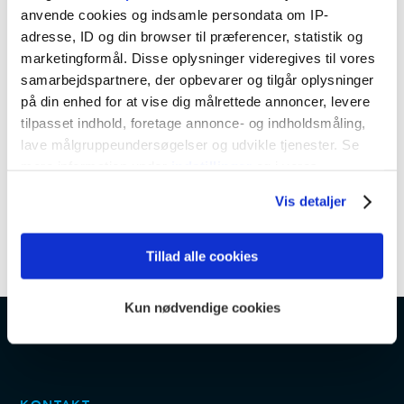
anvende cookies og indsamle persondata om IP-
adresse, ID og din browser til præferencer, statistik og
marketingformål. Disse oplysninger videregives til vores
samarbejdspartnere, der opbevarer og tilgår oplysninger
på din enhed for at vise dig målrettede annoncer, levere
tilpasset indhold, foretage annonce- og indholdsmåling,
lave målgruppeundersøgelser og udvikle tjenester. Se
mere information under
indstillinger
og i vores
persondatapolitik. Du kan altid trække dit samtykke
Vis detaljer
tilbage eller ændre indstillinger fra vores
"Cookiedeklaration", eller ved at trykke på "Privacy
trigger" ikonet.
Tillad alle cookies
Dine valg anvendes på hele websitet.
Kun nødvendige cookies
Vi bruger cookies til at tilpasse vores indhold og
annoncer, til at vise dig funktioner til sociale medier og til
at analysere vores trafik. Vi deler også oplysninger om