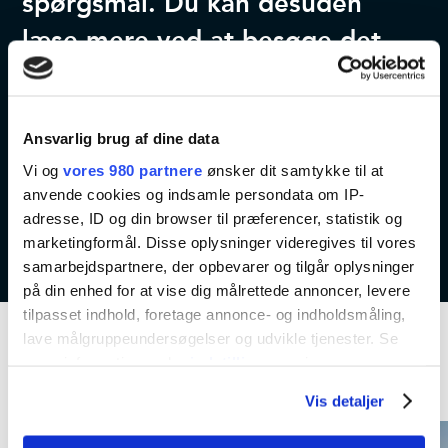
spørgsmål. Du kan desuden
læse mere ved at besøge det
officielle event website:
Ansvarlig brug af dine data
Kontakt os
Event website
Vi og
vores 980 partnere
ønsker dit samtykke til at
anvende cookies og indsamle persondata om IP-
adresse, ID og din browser til præferencer, statistik og
marketingformål. Disse oplysninger videregives til vores
samarbejdspartnere, der opbevarer og tilgår oplysninger
på din enhed for at vise dig målrettede annoncer, levere
tilpasset indhold, foretage annonce- og indholdsmåling,
lave målgruppeundersøgelser og udvikle tjenester. Se
mere information under
indstillinger
og i vores
Kommende aktiviteter
persondatapolitik. Du kan altid trække dit samtykke
Vis detaljer
tilbage eller ændre indstillinger fra vores
"Cookiedeklaration", eller ved at trykke på "Privacy