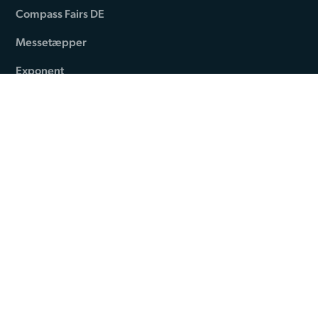
Compass Fairs DE
Messetæpper
Exponent
Standesign
Romsøvej 24
DK-5800 Nyborg
Telefon: +45 44 84 66 99
CVR: 29515824