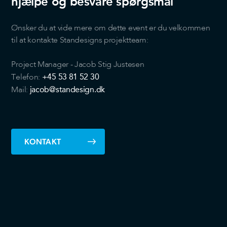
hjælpe og besvare spørgsmål
data med andre oplysninger, du har givet dem, eller som
de har indsamlet fra din brug af deres tjenester.
Ønsker du at vide mere om dette event er du velkommen
til at kontakte Standesigns projektteam:
Project Manager - Jacob Stig Justesen
+45 53 81 52 30
Telefon:
jacob@standesign.dk
Mail:
KONTAKT