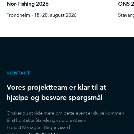
Nor-Fishing 2026
ONS 
Trondheim - 18.-20. august 2026
Stavang
KONTAKT
Vores projektteam er klar til at
hjælpe og besvare spørgsmål
Ønsker du at vide mere om dette event er du velkommen
til at kontakte Standesigns projektteam:
Project Manager - Birger Gaard