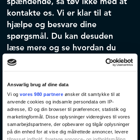
spændende, så tøv ikke med at
kontakte os. Vi er klar til at
hjælpe og besvare dine
spørgsmål. Du kan desuden
læse mere og se hvordan du
deltager via linket nedenfor,
eller ved at besøge det officielle
event website:
Ansvarlig brug af dine data
Vi og
vores 980 partnere
ønsker dit samtykke til at
anvende cookies og indsamle persondata om IP-
Kontakt os
Event website
adresse, ID og din browser til præferencer, statistik og
marketingformål. Disse oplysninger videregives til vores
samarbejdspartnere, der opbevarer og tilgår oplysninger
på din enhed for at vise dig målrettede annoncer, levere
tilpasset indhold, foretage annonce- og indholdsmåling,