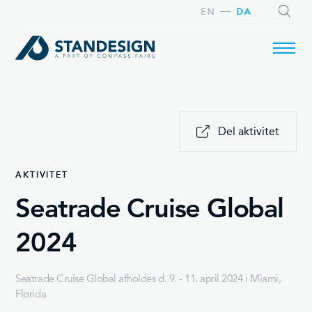
EN
DA
SØG
Del aktivitet
AKTIVITET
Seatrade Cruise Global
2024
Seatrade Cruise Global afholdes d. 9. - 11. april 2024 i Miami,
Florida