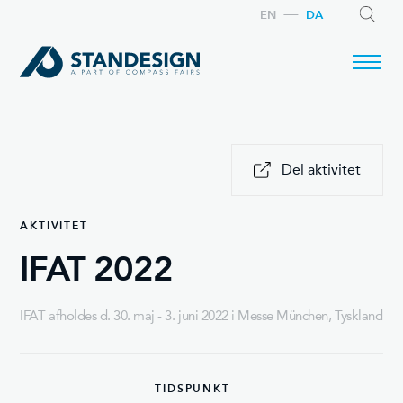
EN
DA
SØG
Del aktivitet
AKTIVITET
IFAT 2022
IFAT afholdes d. 30. maj - 3. juni 2022 i Messe München, Tyskland
TIDSPUNKT