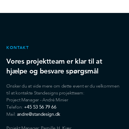
KONTAKT
Vores projektteam er klar til at
hjælpe og besvare spørgsmål
Ønsker du at vide mere om dette event er du velkommen
til at kontakte Standesigns projektteam:
Project Manager - André Minier
+45 53 56 79 66
Telefon:
andre@standesign.dk
Mail:
Projekt Manager: Pernille H. Kjær