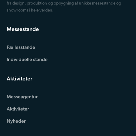
fra design, produktion og opbygning af unikke messestande og
showrooms i hele verden.
Messestande
Fællesstande
Individuelle stande
Aktiviteter
Messeagentur
Aktiviteter
Nyheder