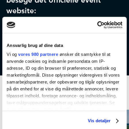
besøge det officielle event
website:
Kontakt os
Event website
Ansvarlig brug af dine data
Vi og
vores 980 partnere
ønsker dit samtykke til at
anvende cookies og indsamle persondata om IP-
adresse, ID og din browser til præferencer, statistik og
marketingformål. Disse oplysninger videregives til vores
samarbejdspartnere, der opbevarer og tilgår oplysninger
på din enhed for at vise dig målrettede annoncer, levere
Kommende aktiviteter
tilpasset indhold, foretage annonce- og indholdsmåling,
lave målgruppeundersøgelser og udvikle tjenester. Se
mere information under
indstillinger
og i vores
persondatapolitik. Du kan altid trække dit samtykke
Vis detaljer
tilbage eller ændre indstillinger fra vores