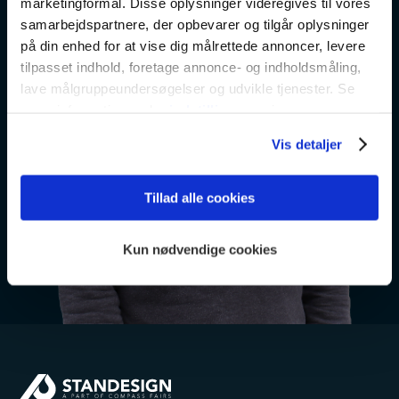
marketingformål. Disse oplysninger videregives til vores
samarbejdspartnere, der opbevarer og tilgår oplysninger
på din enhed for at vise dig målrettede annoncer, levere
tilpasset indhold, foretage annonce- og indholdsmåling,
lave målgruppeundersøgelser og udvikle tjenester. Se
mere information under
indstillinger
og i vores
persondatapolitik. Du kan altid trække dit samtykke
Vis detaljer
tilbage eller ændre indstillinger fra vores
"Cookiedeklaration", eller ved at trykke på "Privacy
trigger" ikonet.
Tillad alle cookies
Dine valg anvendes på hele websitet.
Kun nødvendige cookies
Vi bruger cookies til at tilpasse vores indhold og
annoncer, til at vise dig funktioner til sociale medier og til
at analysere vores trafik. Vi deler også oplysninger om
din brug af vores hjemmeside med vores partnere inden
for sociale medier, annonceringspartnere og
analysepartnere. Vores partnere kan kombinere disse