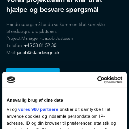
hjælpe og besvare spørgsmål
Har du spørgsmål er du velkommen til at kontakte
Standesigns projektteam:
Project Manager - Jacob Justesen
+45 53 81 52 30
Telefon:
jacob@standesign.dk
Mail:
KONTAKT
Ansvarlig brug af dine data
Vi og
vores 980 partnere
ønsker dit samtykke til at
anvende cookies og indsamle persondata om IP-
adresse, ID og din browser til præferencer, statistik og