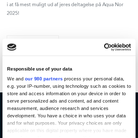
i at få mest muligt ud af jeres deltagelse på Aqua Nor
2025!
Del aktivitet
Responsible use of your data
We and
our 980 partners
process your personal data,
e.g. your IP-number, using technology such as cookies to
store and access information on your device in order to
serve personalized ads and content, ad and content
measurement, audience research and services
development. You have a choice in who uses your data
and for what purposes. Your privacy choices are only
KONTAKT
applicable on this digital property where you have made
your choices. You can change or withdraw your consent