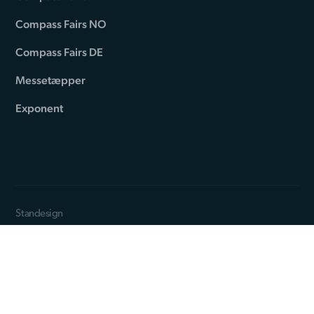
Compass Fairs NO
Compass Fairs DE
Messetæpper
Exponent
Standesign
Alsvej 2F
DK-5800 Nyborg
Phone: +45 44 84 66 99
Privacy policy