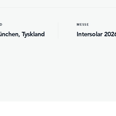
ED
MESSE
nchen, Tyskland
Intersolar 202