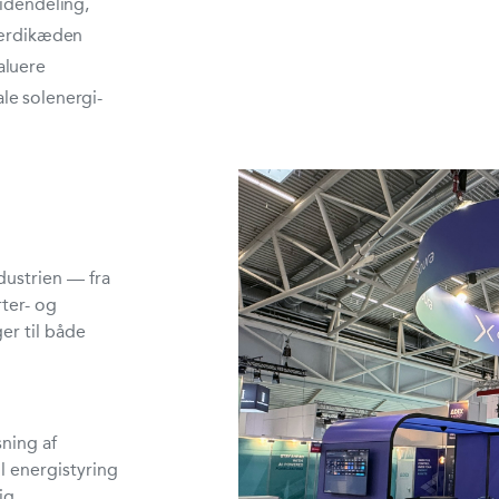
videndeling,
 værdikæden
aluere
le solenergi-
dustrien — fra
ter- og
er til både
sning af
l energistyring
ig