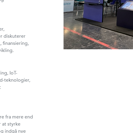
r,
r diskuterer
 finansiering,
kling.
ing, IoT-
id-teknologier,
t
ere fra mere end
 at styrke
og indgå nye