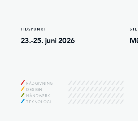
TIDSPUNKT
ST
23.-25. juni 2026
Mü
RÅDGIVNING
DESIGN
HÅNDVÆRK
TEKNOLOGI