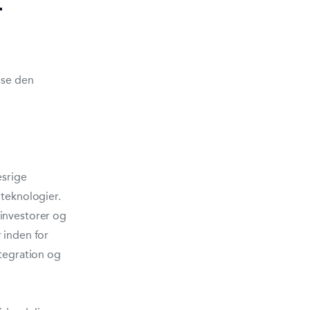
r
 se den
esrige
 teknologier.
 investorer og
 inden for
ntegration og