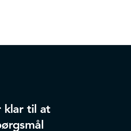
lar til at
pørgsmål