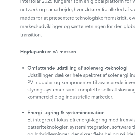
Intersolar 2026 fungerer som en global platform for 
netværk og samarbejde, hvor aktører fra alle led af
mødes for at præsentere teknologiske fremskridt, ev
markedsudviklinger og sætte retningen for den globa
transition.
Højdepunkter på messen
Omfattende udstilling af solenergi-teknologi
Udstillingen dækker hele spektret af solenergi-in
PV-moduler og komponenter til avancerede inver
styringssystemer samt komplette solkraftsløsning
kommercielle og industrielle markeder.
Energi-lagring & systeminnovation
Et integreret fokus på energi-lagring med fremvi
batteriteknologier, systemintegration, software ti
og hybridløsninger, der sikrer fleksibel og pålidel