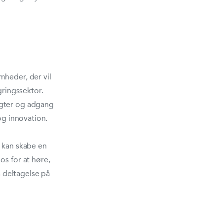
mheder, der vil
gringssektor.
igter og adgang
og innovation.
u kan skabe en
os for at høre,
s deltagelse på