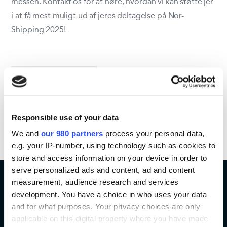
messen. Kontakt os for at høre, hvordan vi kan støtte jer
i at få mest muligt ud af jeres deltagelse på Nor-
Shipping 2025!
Del aktivitet
Responsible use of your data
We and
our 980 partners
process your personal data,
e.g. your IP-number, using technology such as cookies to
store and access information on your device in order to
serve personalized ads and content, ad and content
measurement, audience research and services
development. You have a choice in who uses your data
and for what purposes. Your privacy choices are only
applicable on this digital property where you have made
KONTAKT