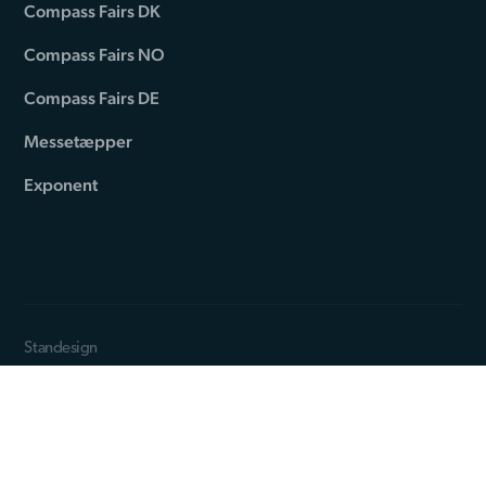
Compass Fairs DK
Compass Fairs NO
Compass Fairs DE
Messetæpper
Exponent
Standesign
Alsvej 2F
DK-5800 Nyborg
Phone: +45 44 84 66 99