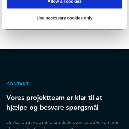
Find out more about how your personal data is processed
Allow all cookies
and set your preferences in the
details section
.
Use necessary cookies only
We use cookies to personalise content and ads, to
provide social media features and to analyse our traffic.
We also share information about your use of our site with
our social media, advertising and analytics partners who
may combine it with other information that you’ve
provided to them or that they’ve collected from your use
of their services.
KONTAKT
Vores projektteam er klar til at
hjælpe og besvare spørgsmål
Ønsker du at vide mere om dette event er du velkommen