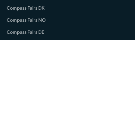
Compass Fairs DK
Compass Fairs NO
Compass Fairs DE
Messetæpper
Exponent
Standesign
Alsvej 2F
DK-5800 Nyborg
Phone: +45 44 84 66 99