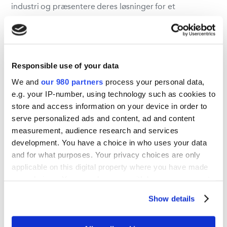
industri og præsentere deres løsninger for et
internationalt publikum.
Vi tilbyder skræddersyet hjælp til messestande, så du
kan skabe en stærk og effektiv tilstedeværelse på
Responsible use of your data
messen. Kontakt os for at høre, hvordan vi kan støtte jer
We and
our 980 partners
process your personal data,
i at få mest muligt ud af jeres deltagelse på SMM 2026!
e.g. your IP-number, using technology such as cookies to
store and access information on your device in order to
serve personalized ads and content, ad and content
Del aktivitet
measurement, audience research and services
development. You have a choice in who uses your data
and for what purposes. Your privacy choices are only
applicable on this digital property where you have made
your choices. You can change or withdraw your consent
any time from the Cookie Declaration or by clicking on
Show details
the Privacy trigger icon.