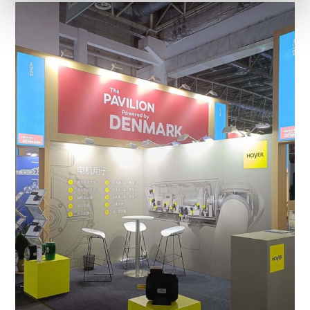
annoncer, til at vise dig funktioner til sociale medier og til
at analysere vores trafik. Vi deler også oplysninger om
din brug af vores hjemmeside med vores partnere inden
for sociale medier, annonceringspartnere og
analysepartnere. Vores partnere kan kombinere disse
data med andre oplysninger, du har givet dem, eller som
de har indsamlet fra din brug af deres tjenester.