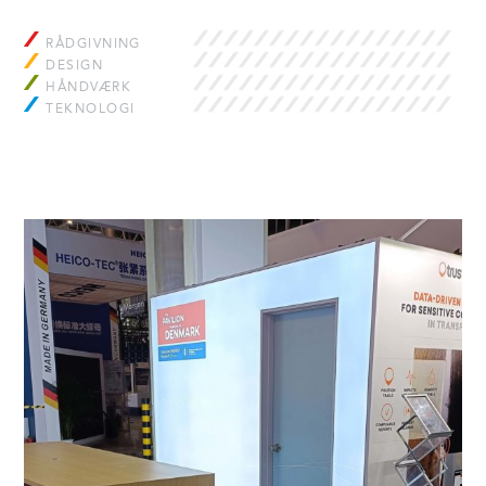
RÅDGIVNING
DESIGN
HÅNDVÆRK
TEKNOLOGI