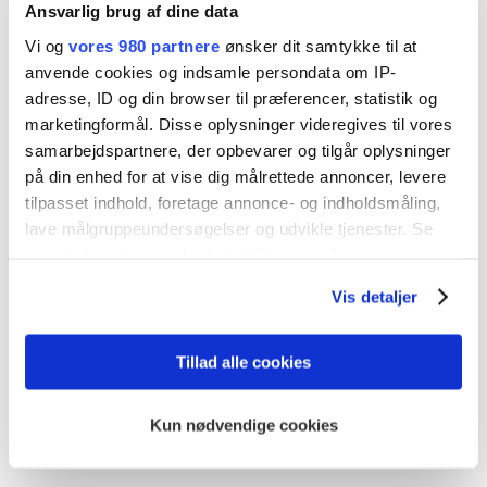
Ansvarlig brug af dine data
Vi og
vores 980 partnere
ønsker dit samtykke til at
anvende cookies og indsamle persondata om IP-
adresse, ID og din browser til præferencer, statistik og
marketingformål. Disse oplysninger videregives til vores
samarbejdspartnere, der opbevarer og tilgår oplysninger
på din enhed for at vise dig målrettede annoncer, levere
tilpasset indhold, foretage annonce- og indholdsmåling,
lave målgruppeundersøgelser og udvikle tjenester. Se
mere information under
indstillinger
og i vores
persondatapolitik. Du kan altid trække dit samtykke
Vis detaljer
tilbage eller ændre indstillinger fra vores
"Cookiedeklaration", eller ved at trykke på "Privacy
trigger" ikonet.
Tillad alle cookies
China Wind Power 2024
Dine valg anvendes på hele websitet.
Image 8
Kun nødvendige cookies
Vi bruger cookies til at tilpasse vores indhold og