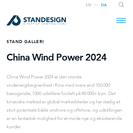
EN
DA
STAND GALLERI
SØG
China Wind Power 2024
China Wind Power 2024 er den største
vindenergibegivenhed i Kina med mere end 100.000
besøgende, 1000 udstillere fordelt på 80.000+ kvm. Det
kinesiske marked er global markedsleder og har stadig et
stort potentiale både onshore og offshore, og udstillingen
er en fantastisk mulighed for at møde nye og eksisterende
kunder.