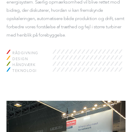
energisystem. Særlig opmærksomhed vil blive rettet mod
bidrag, der diskuterer, hvordan vi kan fremskynde
opskaleringen, automatisere både produktion og drift, samt
forbedre vores forståelse af træthed og fejl i større turbiner
med henblik på forebyggelse.
RÅDGIVNING
DESIGN
HÅNDVÆRK
TEKNOLOGI