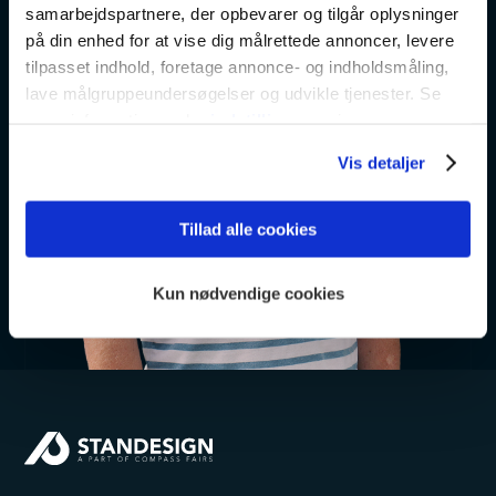
samarbejdspartnere, der opbevarer og tilgår oplysninger
på din enhed for at vise dig målrettede annoncer, levere
tilpasset indhold, foretage annonce- og indholdsmåling,
lave målgruppeundersøgelser og udvikle tjenester. Se
mere information under
indstillinger
og i vores
persondatapolitik. Du kan altid trække dit samtykke
Vis detaljer
tilbage eller ændre indstillinger fra vores
"Cookiedeklaration", eller ved at trykke på "Privacy
trigger" ikonet.
Tillad alle cookies
Dine valg anvendes på hele websitet.
Kun nødvendige cookies
Vi bruger cookies til at tilpasse vores indhold og
annoncer, til at vise dig funktioner til sociale medier og til
at analysere vores trafik. Vi deler også oplysninger om
din brug af vores hjemmeside med vores partnere inden
for sociale medier, annonceringspartnere og
analysepartnere. Vores partnere kan kombinere disse
data med andre oplysninger, du har givet dem, eller som