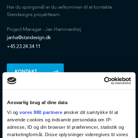
Har du spørgsmål er du velkommen til at kontakte
Standesigns projektteam:
Project Manager - Jan Hammershøj
janha@standesign.dk
+45 23 24 34 11
KONTAKT
Ansvarlig brug af dine data
Vi og
vores 980 partnere
ønsker dit samtykke til at
anvende cookies og indsamle persondata om IP-
adresse, ID og din browser til præferencer, statistik og
marketingformål. Disse oplysninger videregives til vores