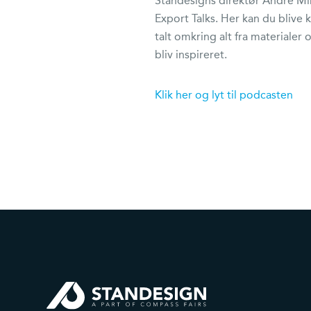
Standesigns direktør André Min
Export Talks. Her kan du blive
talt omkring alt fra materialer 
bliv inspireret.
Klik her og lyt til podcasten