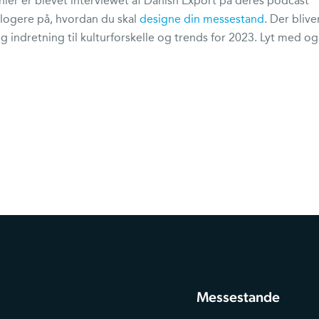
ier er blevet interviewet af Danish Export på deres podcast
 klogere på, hvordan du skal
designe din messestand
. Der blive
og indretning til kulturforskelle og trends for 2023. Lyt med og
Messestande