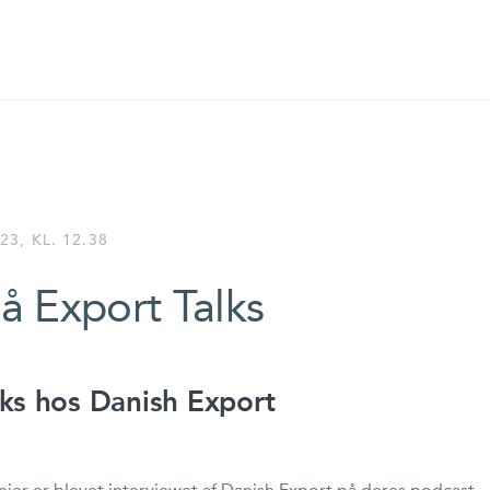
3, KL. 12.38
å Export Talks
lks hos Danish Export