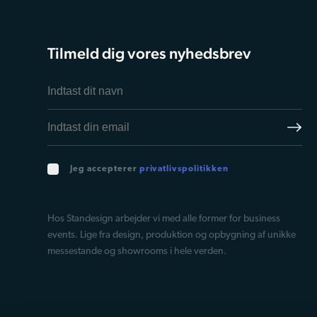
Tilmeld dig vores nyhedsbrev
Jeg accepterer
privatlivspolitikken
Hos Standesign arbejder vi med alle former for business
events. Lige fra design, produktion og opbygning af unikke
messestande og showrooms i hele verden.