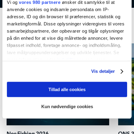
Vi og
vores 980 partnere
ønsker dit samtykke til at
anvende cookies og indsamle persondata om IP-
adresse, ID og din browser til præferencer, statistik og
marketingformål. Disse oplysninger videregives til vores
Kommende aktiviteter
samarbejdspartnere, der opbevarer og tilgår oplysninger
på din enhed for at vise dig målrettede annoncer, levere
tilpasset indhold, foretage annonce- og indholdsmåling,
lave målgruppeundersøgelser og udvikle tjenester. Se
mere information under
indstillinger
og i vores
persondatapolitik. Du kan altid trække dit samtykke
Vis detaljer
tilbage eller ændre indstillinger fra vores
"Cookiedeklaration", eller ved at trykke på "Privacy
trigger" ikonet.
Tillad alle cookies
Dine valg anvendes på hele websitet.
Kun nødvendige cookies
Vi bruger cookies til at tilpasse vores indhold og
annoncer, til at vise dig funktioner til sociale medier og til
at analysere vores trafik. Vi deler også oplysninger om
Nor-Fishing 2026
ONS 