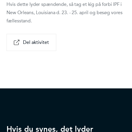
Hvis dette lyder spændende, så tag et kig på forbi IPF i
New Orleans, Louisiana d. 23. - 25. april og besøg vores
fællesstand.
Del aktivitet
Hvis du synes, det lyder