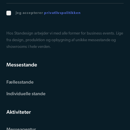
Jeg accepterer
privatlivspolitikken
Hos Standesign arbejder vi med alle former for business events. Lige
fra design, produktion og opbygning af unikke messestande og
showrooms i hele verden.
Messestande
Fællesstande
Individuelle stande
Aktiviteter
Messeagentur