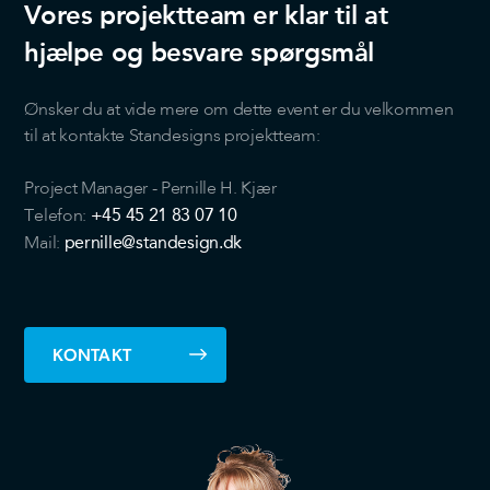
analysepartnere. Vores partnere kan kombinere disse
Vores projektteam er klar til at
data med andre oplysninger, du har givet dem, eller som
hjælpe og besvare spørgsmål
de har indsamlet fra din brug af deres tjenester.
Ønsker du at vide mere om dette event er du velkommen
til at kontakte Standesigns projektteam:
Project Manager - Pernille H. Kjær
+45
45 21 83 07 10
Telefon:
pernille@standesign.dk
Mail:
KONTAKT