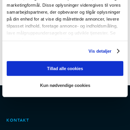
marketingformål. Disse oplysninger videregives til vores
samarbejdspartnere, der opbevarer og tilgår oplysninger
på din enhed for at vise dig målrettede annoncer, levere
tilpasset indhold, foretage annonce- og indholdsmåling,
lave målgruppeundersøgelser og udvikle tjenester. Se
mere information under
indstillinger
og i vores
persondatapolitik. Du kan altid trække dit samtykke
Vis detaljer
tilbage eller ændre indstillinger fra vores
"Cookiedeklaration", eller ved at trykke på "Privacy
trigger" ikonet.
Tillad alle cookies
Dine valg anvendes på hele websitet.
Kun nødvendige cookies
Vi bruger cookies til at tilpasse vores indhold og
annoncer, til at vise dig funktioner til sociale medier og til
at analysere vores trafik. Vi deler også oplysninger om
din brug af vores hjemmeside med vores partnere inden
KONTAKT
for sociale medier, annonceringspartnere og