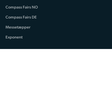
Compass Fairs NO
Compass Fairs DE
Messetæpper
Exponent
Standesign
Alsvej 2F
DK-5800 Nyborg
Phone: +45 44 84 66 99
Privacy policy