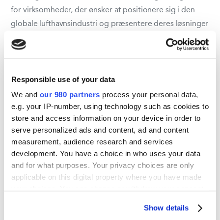
for virksomheder, der ønsker at positionere sig i den
globale lufthavnsindustri og præsentere deres løsninger
for et internationalt publikum.
Vi tilbyder skræddersyet hjælp til messestande, så I kan
skabe en stærk og effektiv tilstedeværelse på messen.
Responsible use of your data
Kontakt os for at høre, hvordan vi kan hjælpe jer med at
We and
our 980 partners
process your personal data,
få mest muligt ud af jeres deltagelse på Passenger
e.g. your IP-number, using technology such as cookies to
store and access information on your device in order to
Terminal Expo 2026!
serve personalized ads and content, ad and content
measurement, audience research and services
development. You have a choice in who uses your data
Del aktivitet
and for what purposes. Your privacy choices are only
applicable on this digital property where you have made
your choices. You can change or withdraw your consent
any time from the Cookie Declaration or by clicking on
Show details
the Privacy trigger icon.