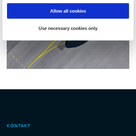
Find out more about how your personal data is processed
Allow all cookies
and set your preferences in the
details section
.
Use necessary cookies only
We use cookies to personalise content and ads, to
provide social media features and to analyse our traffic.
We also share information about your use of our site with
our social media, advertising and analytics partners who
may combine it with other information that you’ve
provided to them or that they’ve collected from your use
of their services.
KONTAKT