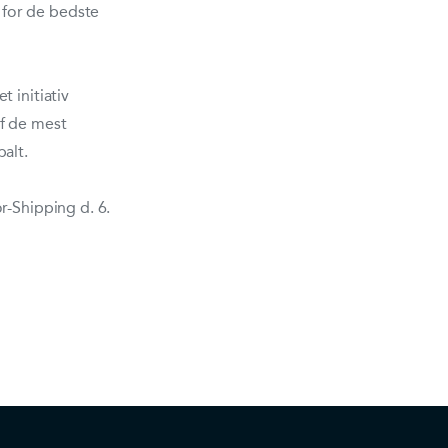
for de bedste
 initiativ
f de mest
alt.
r-Shipping d. 6.