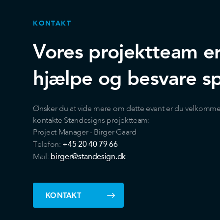
KONTAKT
Vores projektteam er k
hjælpe og besvare s
Ønsker du at vide mere om dette event er du velkommen 
kontakte Standesigns projektteam:
Project Manager - Birger Gaard
+45 20 40 79 66
Telefon:
birger@standesign.dk
Mail:
KONTAKT