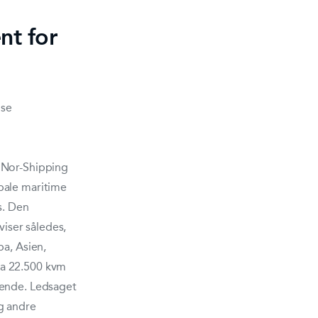
nt for
 se
 Nor-Shipping
bale maritime
s. Den
viser således,
pa, Asien,
ka 22.500 kvm
gende. Ledsaget
g andre