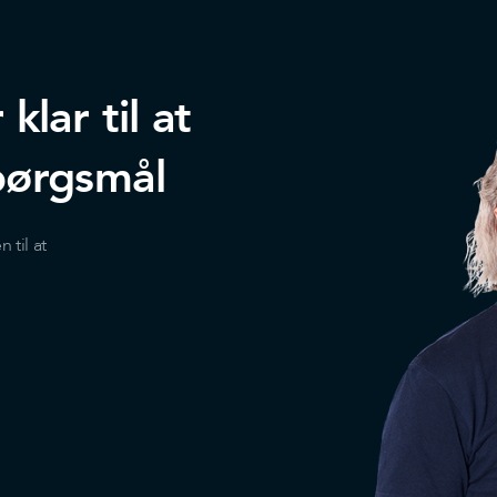
lar til at
pørgsmål
til at