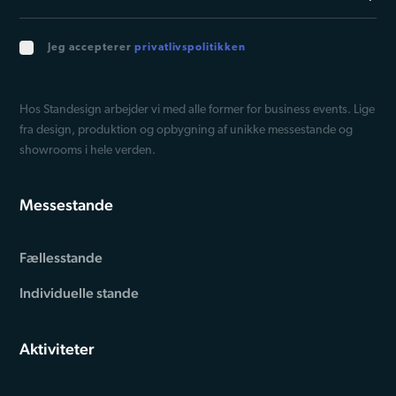
data med andre oplysninger, du har givet dem, eller som
de har indsamlet fra din brug af deres tjenester.
Jeg accepterer
privatlivspolitikken
Hos Standesign arbejder vi med alle former for business events. Lige
fra design, produktion og opbygning af unikke messestande og
showrooms i hele verden.
Messestande
Fællesstande
Individuelle stande
Aktiviteter