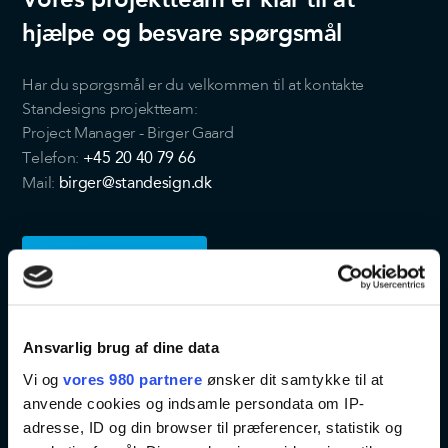
hjælpe og besvare spørgsmål
Har du spørgsmål er du velkommen til at kontakte
Standesigns projektteam:
Project Manager - Birger Gaard
+45 20 40 79 66
Telefon:
birger@standesign.dk
Mail:
KONTAKT
Ansvarlig brug af dine data
Vi og
vores 980 partnere
ønsker dit samtykke til at
anvende cookies og indsamle persondata om IP-
adresse, ID og din browser til præferencer, statistik og