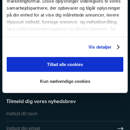
marketingformål. Disse oplysninger videregives til vores
samarbejdspartnere, der opbevarer og tilgår oplysninger
på din enhed for at vise dig målrettede annoncer, levere
tilpasset indhold, foretage annonce- og indholdsmåling,
lave målgruppeundersøgelser og udvikle tjenester. Se
mere information under
indstillinger
og i vores
persondatapolitik. Du kan altid trække dit samtykke
Vis detaljer
tilbage eller ændre indstillinger fra vores
"Cookiedeklaration", eller ved at trykke på "Privacy
trigger" ikonet.
Tillad alle cookies
Dine valg anvendes på hele websitet.
Kun nødvendige cookies
Vi bruger cookies til at tilpasse vores indhold og
annoncer, til at vise dig funktioner til sociale medier og til
Tilmeld dig vores nyhedsbrev
at analysere vores trafik. Vi deler også oplysninger om
din brug af vores hjemmeside med vores partnere inden
for sociale medier, annonceringspartnere og
analysepartnere. Vores partnere kan kombinere disse