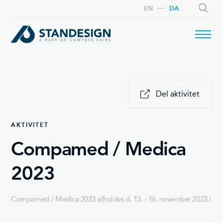
EN
DA
SØG
Del aktivitet
AKTIVITET
Compamed / Medica
2023
Compamed / Medica 2023 afholdes d. 13. - 16. november 2023 i