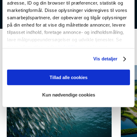
adresse, ID og din browser til præferencer, statistik og
marketingformål. Disse oplysninger videregives til vores
samarbejdspartnere, der opbevarer og tilgår oplysninger
på din enhed for at vise dig målrettede annoncer, levere
tilpasset indhold, foretage annonce- og indholdsmåling,
lave målgruppeundersøgelser og udvikle tjenester. Se
mere information under
indstillinger
og i vores
Kommende aktiviteter
persondatapolitik. Du kan altid trække dit samtykke
Vis detaljer
tilbage eller ændre indstillinger fra vores
"Cookiedeklaration", eller ved at trykke på "Privacy
trigger" ikonet.
Tillad alle cookies
Dine valg anvendes på hele websitet.
Kun nødvendige cookies
Vi bruger cookies til at tilpasse vores indhold og
annoncer, til at vise dig funktioner til sociale medier og til
at analysere vores trafik. Vi deler også oplysninger om
din brug af vores hjemmeside med vores partnere inden
for sociale medier, annonceringspartnere og