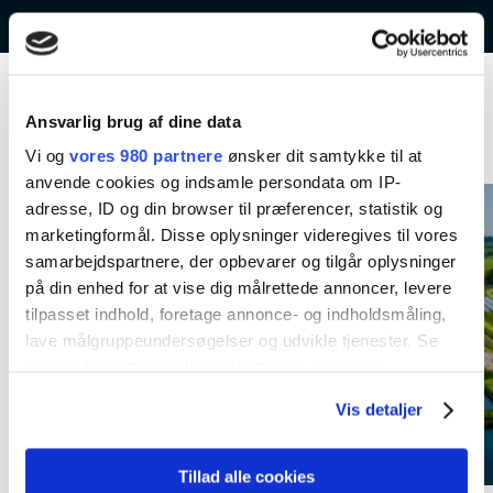
Ansvarlig brug af dine data
Kommende aktiviteter
Vi og
vores 980 partnere
ønsker dit samtykke til at
anvende cookies og indsamle persondata om IP-
adresse, ID og din browser til præferencer, statistik og
marketingformål. Disse oplysninger videregives til vores
samarbejdspartnere, der opbevarer og tilgår oplysninger
på din enhed for at vise dig målrettede annoncer, levere
tilpasset indhold, foretage annonce- og indholdsmåling,
lave målgruppeundersøgelser og udvikle tjenester. Se
mere information under
indstillinger
og i vores
persondatapolitik. Du kan altid trække dit samtykke
Vis detaljer
tilbage eller ændre indstillinger fra vores
"Cookiedeklaration", eller ved at trykke på "Privacy
trigger" ikonet.
Tillad alle cookies