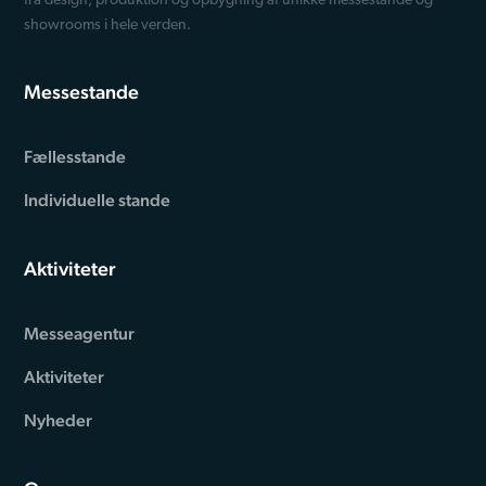
fra design, produktion og opbygning af unikke messestande og
showrooms i hele verden.
Messestande
Fællesstande
Individuelle stande
Aktiviteter
Messeagentur
Aktiviteter
Nyheder