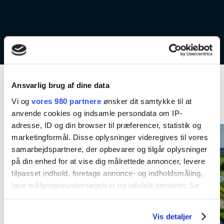
Ansvarlig brug af dine data
Kommende aktiviteter
Vi og
vores 980 partnere
ønsker dit samtykke til at
anvende cookies og indsamle persondata om IP-
adresse, ID og din browser til præferencer, statistik og
marketingformål. Disse oplysninger videregives til vores
samarbejdspartnere, der opbevarer og tilgår oplysninger
på din enhed for at vise dig målrettede annoncer, levere
tilpasset indhold, foretage annonce- og indholdsmåling,
lave målgruppeundersøgelser og udvikle tjenester. Se
mere information under
indstillinger
og i vores
persondatapolitik. Du kan altid trække dit samtykke
Vis detaljer
tilbage eller ændre indstillinger fra vores