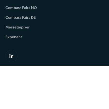
Compass Fairs NO
Compass Fairs DE
Messetæpper
Exponent
Standesign
Romsøvej 24
DK-5800 Nyborg