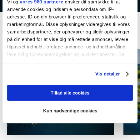
Vi og
vores 980 partnere
ønsker dit samtykke til at
anvende cookies og indsamle persondata om IP-
adresse, ID og din browser til præferencer, statistik og
marketingformål. Disse oplysninger videregives til vores
samarbejdspartnere, der opbevarer og tilgår oplysninger
Kommende aktiviteter
på din enhed for at vise dig målrettede annoncer, levere
tilpasset indhold, foretage annonce- og indholdsmåling,
lave målgruppeundersøgelser og udvikle tjenester. Se
mere information under
indstillinger
og i vores
persondatapolitik. Du kan altid trække dit samtykke
Vis detaljer
tilbage eller ændre indstillinger fra vores
"Cookiedeklaration", eller ved at trykke på "Privacy
trigger" ikonet.
Tillad alle cookies
Dine valg anvendes på hele websitet.
Kun nødvendige cookies
Vi bruger cookies til at tilpasse vores indhold og
annoncer, til at vise dig funktioner til sociale medier og til
at analysere vores trafik. Vi deler også oplysninger om