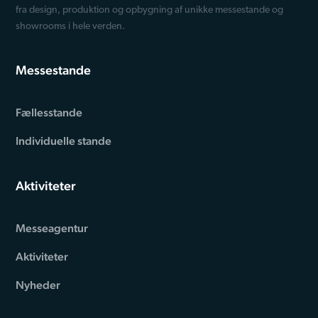
fra design, produktion og opbygning af unikke messestande og
showrooms i hele verden.
Messestande
Fællesstande
Individuelle stande
Aktiviteter
Messeagentur
Aktiviteter
Nyheder